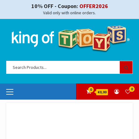
Skip
10% OFF - Coupon:
OFFER2026
to
Valid only with online orders.
content
Se
for
Primary
0
0
€0,00
Menu