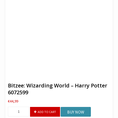
Bitzee: Wizarding World – Harry Potter
6072599
€
44,99
Bitzee:
BUY NOW
ADD TO CART
Wizarding