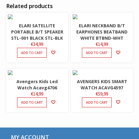
Related products
ELARI SATELLITE
ELARI NECKBAND B/T
PORTABLE B/T SPEAKER
EARPHONES BEATBAND
STL-001 BLACK STL-BLK
WHITE BTBND-WHT
€
34,99
€
14,99
ADD TO CART
ADD TO CART
Avengers Kids Led
AVENGERS KIDS SMART
Watch Acavg4706
WATCH ACAVG4597
€
14,99
€
59,99
ADD TO CART
ADD TO CART
MY ACCOUNT