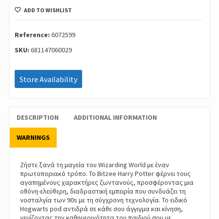
World
ADD TO WISHLIST
-
Harry
Potter
Reference:
6072599
6072599
SKU:
681147060029
quantity
Store Availability
DESCRIPTION
ADDITIONAL INFORMATION
WARNINGS
Ζήστε ξανά τη μαγεία του Wizarding World με έναν
πρωτοποριακό τρόπο. Το Bitzee Harry Potter φέρνει τους
αγαπημένους χαρακτήρες ζωντανούς, προσφέροντας μια
οθόνη-ελεύθερη, διαδραστική εμπειρία που συνδυάζει τη
νοσταλγία των 90s με τη σύγχρονη τεχνολογία. Το ειδικό
Hogwarts pod αντιδρά σε κάθε σου άγγιγμα και κίνηση,
γεμίζοντας την καθημερινότητα του παιδιού σου με