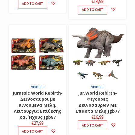
€
14,99
ADD TO CART
ADD TO CART
Animals
Animals
Jurassic World Rebirth-
Jur.World Rebirth-
Δεινοσαυροι με
Φιγουρες
Κινουμενα Μελη,
Δεινοσαυρων Με
Λειτουργια Επίθεσης
Σπαστα Μελη Jgb77
και Ήχους Jgb87
€
16,99
€
27,99
ADD TO CART
ADD TO CART