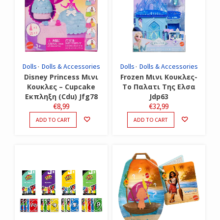
Dolls
Dolls & Accessories
Dolls
Dolls & Accessories
Disney Princess Μινι
Frozen Μινι Κουκλες-
Κουκλες – Cupcake
Το Παλατι Της Ελσα
Εκπληξη (Cdu) Jfg78
Jdp63
€
8,99
€
32,99
ADD TO CART
ADD TO CART