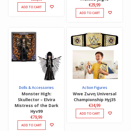
€
29,99
ADD TO CART
ADD TO CART
Dolls & Accessories
Action Figures
Monster High:
Wwe Ζωνη Universal
Skullector – Elvira
Championship Hyj35
Mistress of the Dark
€
34,99
Hyv99
ADD TO CART
€
79,99
ADD TO CART