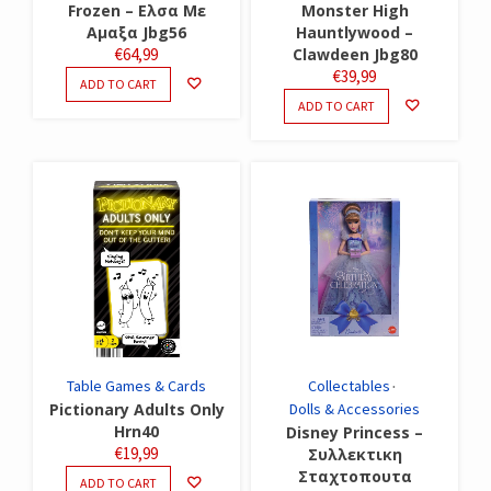
Frozen – Ελσα Με
Monster High
Αμαξα Jbg56
Hauntlywood –
€
64,99
Clawdeen Jbg80
€
39,99
ADD TO CART
ADD TO CART
Table Games & Cards
Collectables
Pictionary Adults Only
Dolls & Accessories
Hrn40
Disney Princess –
€
19,99
Συλλεκτικη
Σταχτοπουτα
ADD TO CART