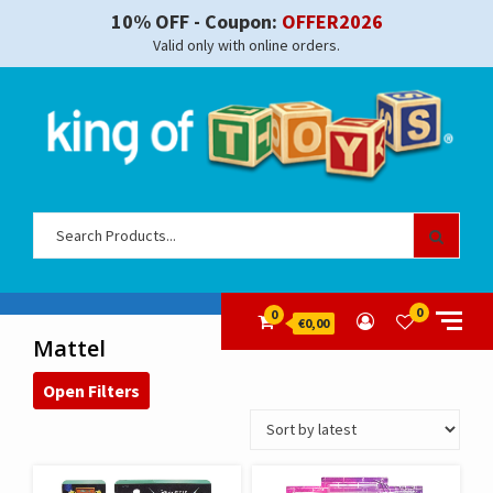
Skip
10% OFF - Coupon:
OFFER2026
to
Valid only with online orders.
content
Sear
for:
0
0
€0,00
Mattel
Open Filters