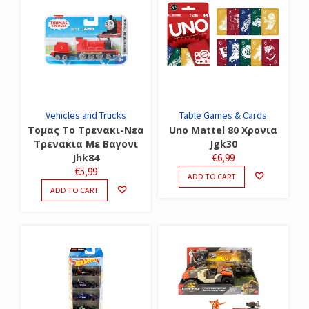
Vehicles and Trucks
Table Games & Cards
Τομας Το Τρενακι-Νεα
Uno Mattel 80 Χρονια
Τρενακια Με Βαγονι
Jgk30
Jhk84
€
6,99
€
5,99
ADD TO CART
ADD TO CART