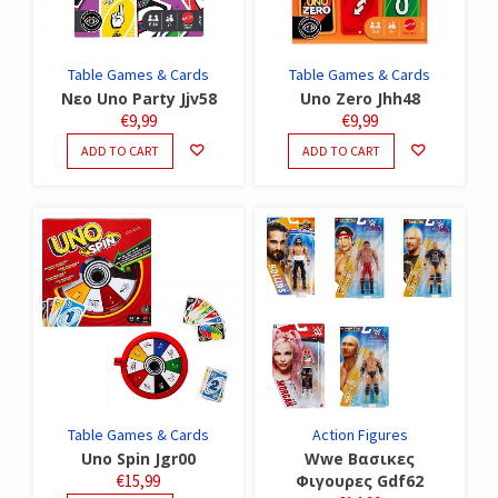
Table Games & Cards
Table Games & Cards
Νεο Uno Party Jjv58
Uno Zero Jhh48
€
9,99
€
9,99
ADD TO CART
ADD TO CART
Table Games & Cards
Action Figures
Uno Spin Jgr00
Wwe Βασικες
€
15,99
Φιγουρες Gdf62