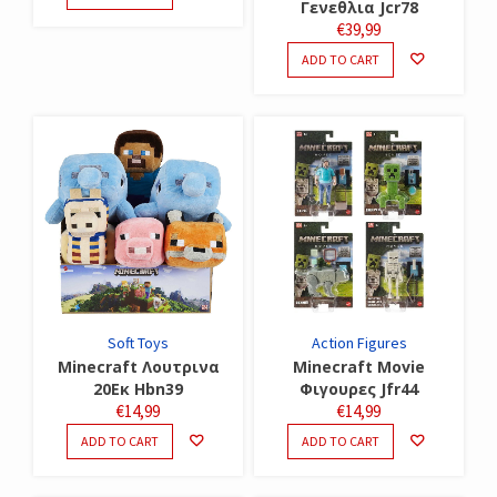
Γενεθλια Jcr78
€
39,99
ADD TO CART
Soft Toys
Action Figures
Minecraft Λουτρινα
Minecraft Movie
20Εκ Hbn39
Φιγουρες Jfr44
€
14,99
€
14,99
ADD TO CART
ADD TO CART