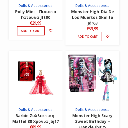
Dolls & Accessories
Dolls & Accessories
Polly Mini – Πινιατα
Monster High-Dia De
Γατουλα Jft90
Los Muertos Skelita
€
29,99
Jdr63
€
59,99
ADD TO CART
ADD TO CART
Dolls & Accessories
Dolls & Accessories
Barbie Συλλεκτικη-
Monster High Scary
Mattel 80 Χρονια Jbj17
Sweet Birthday –
€
89,99
Frankie Jbg75