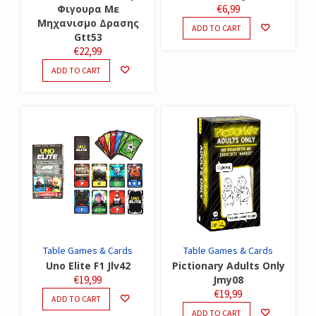
Φιγουρα Με
€
6,99
Μηχανισμο Δρασης
ADD TO CART
Gtt53
€
22,99
ADD TO CART
Table Games & Cards
Table Games & Cards
Uno Elite F1 Jlv42
Pictionary Adults Only
€
19,99
Jmy08
€
19,99
ADD TO CART
ADD TO CART