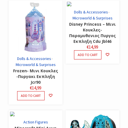
Dolls & Accessories
Microworld & Surprises
Disney Princess – Μινι
Κουκλες-
Παραμυθενιος Πυργος
Εκπληξη Cdu Jbl46
€
14,99
ADD TO CART
Dolls & Accessories
Microworld & Surprises
Frozen- Μινι Κουκλες
-Πυργακι Εκπληξη
Jcr90
€
14,99
ADD TO CART
Action Figures