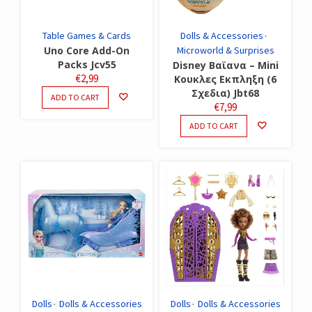
Table Games & Cards
Dolls & Accessories
Uno Core Add-On
Microworld & Surprises
Packs Jcv55
Disney Βαϊανα – Mini
€
2,99
Κουκλες Εκπληξη (6
Σχεδια) Jbt68
ADD TO CART
€
7,99
ADD TO CART
Dolls
Dolls & Accessories
Dolls
Dolls & Accessories