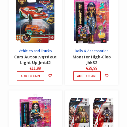
Vehicles and Trucks
Dolls & Accessories
Cars Αυτοκινητάκια
Monster High-Cleo
Light Up Jmt42
Jhk32
€
11,99
€
29,99
ADD TO CART
ADD TO CART