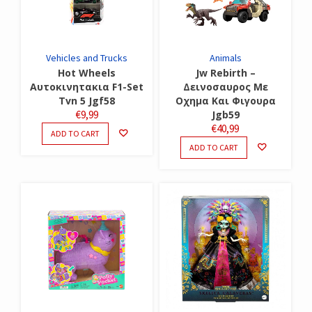
Vehicles and Trucks
Animals
Hot Wheels
Jw Rebirth –
Αυτοκινητακια F1-Set
Δεινοσαυρος Με
Tvn 5 Jgf58
Οχημα Και Φιγουρα
€
9,99
Jgb59
€
40,99
ADD TO CART
ADD TO CART