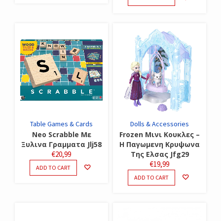
Table Games & Cards
Dolls & Accessories
Neo Scrabble Με
Frozen Μινι Κουκλες –
Ξυλινα Γραμματα Jlj58
Η Παγωμενη Κρυψωνα
€
20,99
Της Ελσας Jfg29
€
19,99
ADD TO CART
ADD TO CART