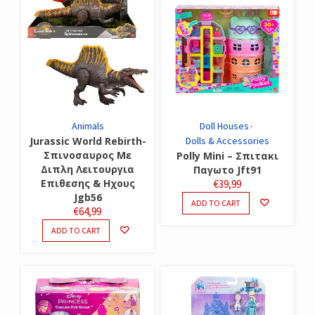
Animals
Doll Houses
Jurassic World Rebirth-
Dolls & Accessories
Σπινοσαυρος Με
Polly Mini – Σπιτακι
Διπλη Λειτουργια
Παγωτο Jft91
Επιθεσης & Ηχους
€
39,99
Jgb56
ADD TO CART
€
64,99
ADD TO CART