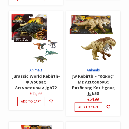
Animals
Animals
Jurassic World Rebirth-
Jw Rebirth – “Κακος”
Φιγουρες
Με Λειτουργια
Δεινοσαυρων Jgb72
Επιθεσης Και Ηχους
€
12,99
Jgb58
€
64,99
ADD TO CART
ADD TO CART