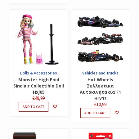
Dolls & Accessories
Vehicles and Trucks
Monster High Enid
Hot Wheels
Sinclair Collectible Doll
Συλλεκτικα
Hxj05
Αυτοκινητακια F1
€
49,99
Hrv11
€
10,99
ADD TO CART
ADD TO CART