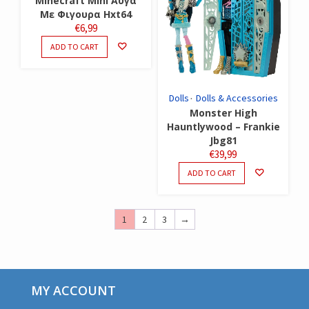
Minecraft Mini Αυγα
Με Φιγουρα Hxt64
€
6,99
ADD TO CART
Dolls
Dolls & Accessories
Monster High
Hauntlywood – Frankie
Jbg81
€
39,99
ADD TO CART
1
2
3
→
MY ACCOUNT