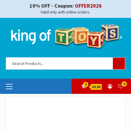
Skip
10% OFF - Coupon:
OFFER2026
to
Valid only with online orders.
content
Se
for
Primary
0
0
€0,00
Menu