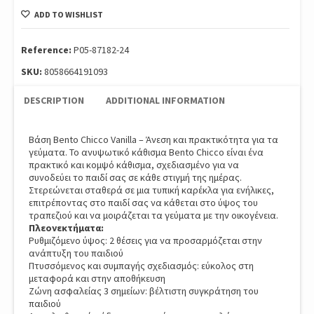
Φαγητου
ADD TO WISHLIST
Για
Καρεκλα
Bento,
Reference:
P05-87182-24
Cl:
SKU:
8058664191093
24
-
DESCRIPTION
ADDITIONAL INFORMATION
Vanilla
P05-
87182-
Βάση Bento Chicco Vanilla – Άνεση και πρακτικότητα για τα
γεύματα. Το ανυψωτικό κάθισμα Bento Chicco είναι ένα
24
πρακτικό και κομψό κάθισμα, σχεδιασμένο για να
quantity
συνοδεύει το παιδί σας σε κάθε στιγμή της ημέρας.
Στερεώνεται σταθερά σε μια τυπική καρέκλα για ενήλικες,
επιτρέποντας στο παιδί σας να κάθεται στο ύψος του
τραπεζιού και να μοιράζεται τα γεύματα με την οικογένεια.
Πλεονεκτήματα:
Ρυθμιζόμενο ύψος: 2 θέσεις για να προσαρμόζεται στην
ανάπτυξη του παιδιού
Πτυσσόμενος και συμπαγής σχεδιασμός: εύκολος στη
μεταφορά και στην αποθήκευση
Ζώνη ασφαλείας 3 σημείων: βέλτιστη συγκράτηση του
παιδιού