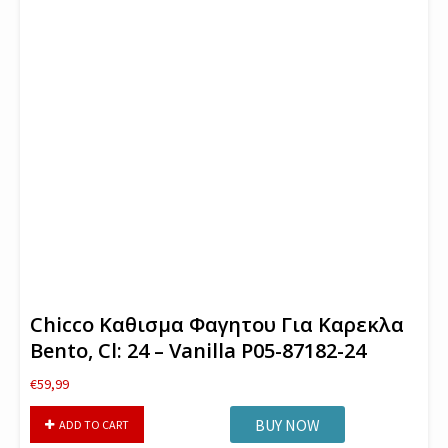
Chicco Καθισμα Φαγητου Για Καρεκλα
Bento, Cl: 24 – Vanilla P05-87182-24
€
59,99
Chicco
BUY NOW
ADD TO CART
Καθισμα