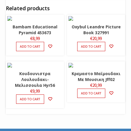
Related products
Bambam Educational
Oxybul Leandre Picture
Pyramid 453673
Book 327991
€
8,99
€
20,99
ADD TO CART
ADD TO CART
Κουδουνιστρα
Κρεμαστο Μαϊμουδακι
Λουλουδακι-
Με Μουσικη Jff02
Μελισσουλα Hyr56
€
20,99
€
9,99
ADD TO CART
ADD TO CART