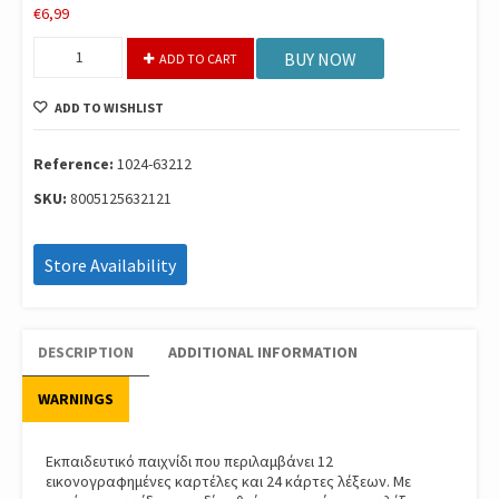
€
6,99
Εξυπνουλης
BUY NOW
ADD TO CART
Πρωτες
Λεξεις
ADD TO WISHLIST
1024-
63212
quantity
Reference:
1024-63212
SKU:
8005125632121
Store Availability
DESCRIPTION
ADDITIONAL INFORMATION
WARNINGS
Εκπαιδευτικό παιχνίδι που περιλαμβάνει 12
εικονογραφημένες καρτέλες και 24 κάρτες λέξεων. Με