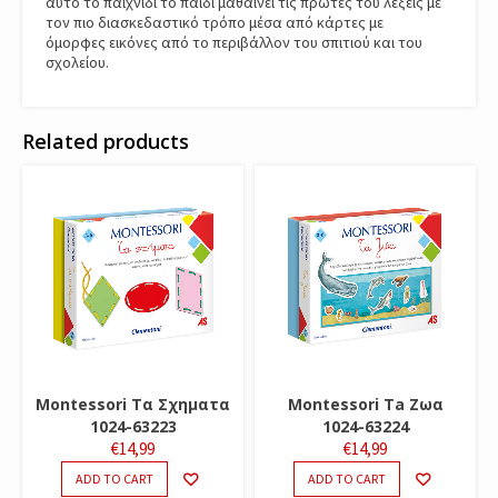
αυτό το παιχνίδι το παιδί μαθαίνει τις πρώτες του λέξεις με
τον πιο διασκεδαστικό τρόπο μέσα από κάρτες με
όμορφες εικόνες από το περιβάλλον του σπιτιού και του
σχολείου.
Related products
Montessori Τα Σχηματα
Montessori Ta Ζωα
1024-63223
1024-63224
€
14,99
€
14,99
ADD TO CART
ADD TO CART