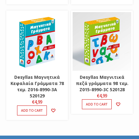
Desyllas Μαγνητικά
Desyllas Μαγνιτικά
Κεφαλαία Γράμματα 78
πεζά γράμματα 98 τεμ.
τεμ. Ζ016-8990-3Α
Z015-8990-3C 520128
520129
€
4,99
€
4,99
ADD TO CART
ADD TO CART