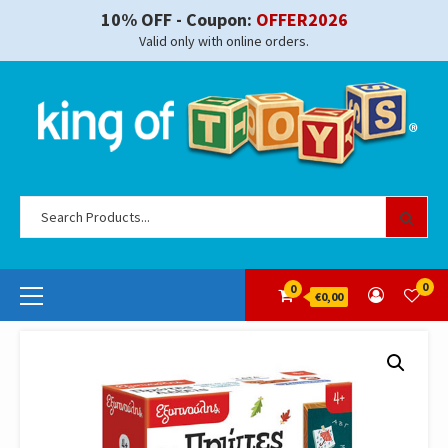
Skip
10% OFF - Coupon:
OFFER2026
to
Valid only with online orders.
content
Se
for
Primary
0
0
€0,00
Menu