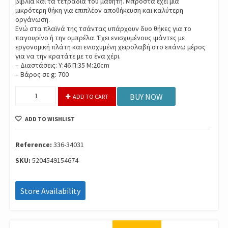
βιβλία και τα τετράδια του μαθητή. Μπροστά έχει μία
μικρότερη θήκη για επιπλέον αποθήκευση και καλύτερη
οργάνωση.
Ενώ στα πλαϊνά της τσάντας υπάρχουν δυο θήκες για το
παγουρίνο ή την ομπρέλα. Έχει ενισχυμένους ιμάντες με
εργονομική πλάτη και ενισχυμένη χειρολαβή στο επάνω μέρος
για να την κρατάτε με το ένα χέρι.
– Διαστάσεις: Υ:46 Π:35 Μ:20cm
– Βάρος σε g: 700
Gim
BUY NOW
ADD TO CART
Τσαντα
Δημ.Οβαλ
ADD TO WISHLIST
Nerf
Pattern
336-
Reference:
336-34031
34031
SKU:
5204549154674
quantity
Store Availability