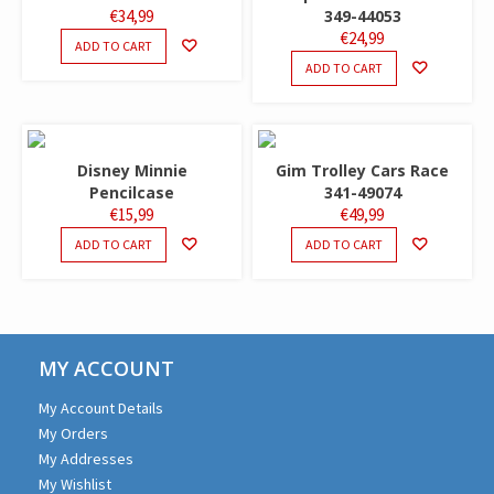
€
34,99
349-44053
€
24,99
ADD TO CART
ADD TO CART
Disney Minnie
Gim Trolley Cars Race
Pencilcase
341-49074
€
15,99
€
49,99
ADD TO CART
ADD TO CART
MY ACCOUNT
My Account Details
My Orders
My Addresses
My Wishlist