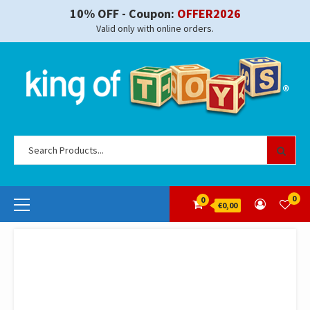
Skip
10% OFF - Coupon:
OFFER2026
to
Valid only with online orders.
content
Se
for
Primary
0
0
€0,00
Menu