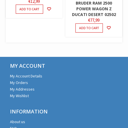
€
12,99
BRUDER RAM 2500
POWER WAGON Z
ADD TO CART
DUCATI DESERT 02502
€
77,99
ADD TO CART
MY ACCOUNT
My Account Details
My Orders
My Addresses
My Wishlist
INFORMATION
About us