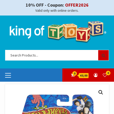
Skip
10% OFF - Coupon:
OFFER2026
to
Valid only with online orders.
content
Se
for
Primary
0
0
€0,00
Menu