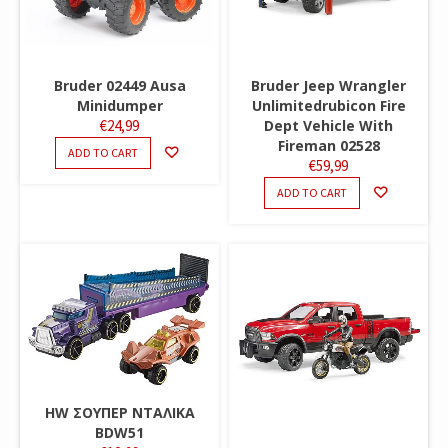
Bruder 02449 Ausa
Bruder Jeep Wrangler
Minidumper
Unlimitedrubicon Fire
€
24,99
Dept Vehicle With
Fireman 02528
ADD TO CART
€
59,99
ADD TO CART
HW ΣΟΥΠΕΡ ΝΤΑΛΙΚΑ
BDW51