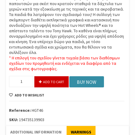
παπουτσιών για σκέιτ που κρατούν σταθερά τα δάχτυλα των
χεριών κατά την εξοικείωση με τις τεχνικές και τα ακροβατικά.
Τα παιδιά θα λατρέψουν τον σχεδιασμό τους! ​Η συλλογή των
σκέιμπορντ διαθέτει εκπληκτικά γραφικά και κατασκευή που
συνδυάζουν την υψηλή ποιότητα των Hot Wheels® και το
απίστευτο ταλέντο του Tony Hawk. Το καθένα είναι πλήρως
συναρμολογημένο και έχει γρήγορες ρόδες για υψηλή απόδοση
και κίνηση. Ένα υπέροχο δώρο για παιδιά, με τόσο
εντυπωσιακά σχέδια και χρώματα, που θα θέλουν να τα
συλλέξουν όλα.
* Η επιλογή του σχεδίου γίνεται τυχαία βάσει των διαθέσιμων
σχεδίων του προμηθευτή και ενδέχεται να διαφέρει από τα
σχέδια στις φωτογραφίες.
Hot
BUY NOW
ADD TO CART
Wheels
Skate
ADD TO WISHLIST
&
Παπουτσια
Hgt46
Reference:
HGT46
quantity
SKU:
194735139903
ADDITIONAL INFORMATION
WARNINGS