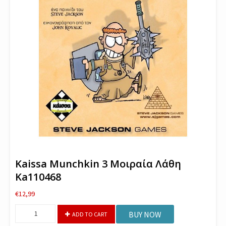
Kaissa Munchkin 3 Μοιραία Λάθη
Ka110468
€
12,99
Kaissa
BUY NOW
ADD TO CART
Munchkin