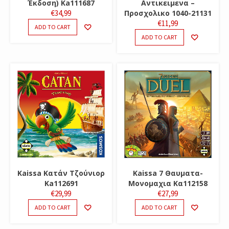
Έκδοση) Ka111687
Αντικειμενα –
€
34,99
Προσχολικο 1040-21131
€
11,99
ADD TO CART
ADD TO CART
Kaissa Κατάν Τζούνιορ
Kaissa 7 Θαυματα-
Ka112691
Μονομαχια Κα112158
€
29,99
€
27,99
ADD TO CART
ADD TO CART