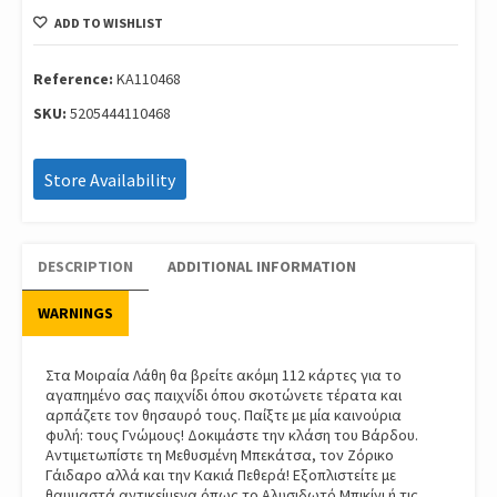
3
ADD TO WISHLIST
Μοιραία
Λάθη
Ka110468
Reference:
KA110468
quantity
SKU:
5205444110468
Store Availability
DESCRIPTION
ADDITIONAL INFORMATION
WARNINGS
Στα Μοιραία Λάθη θα βρείτε ακόμη 112 κάρτες για το
αγαπημένο σας παιχνίδι όπου σκοτώνετε τέρατα και
αρπάζετε τον θησαυρό τους. Παίξτε με μία καινούρια
φυλή: τους Γνώμους! Δοκιμάστε την κλάση του Βάρδου.
Αντιμετωπίστε τη Μεθυσμένη Μπεκάτσα, τον Ζόρικο
Γάιδαρο αλλά και την Κακιά Πεθερά! Εξοπλιστείτε με
θαυμαστά αντικείμενα όπως το Αλυσιδωτό Μπικίνι ή τις