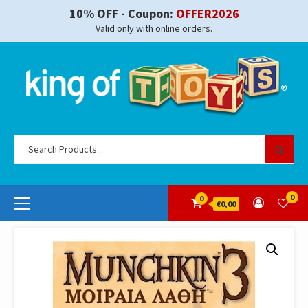
Skip
10% OFF - Coupon:
OFFER2026
to
Valid only with online orders.
content
Se
for
Primary
0
0
€0,00
Menu