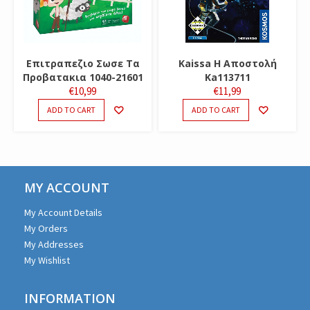
Επιτραπεζιο Σωσε Τα
Kaissa Η Αποστολή
Προβατακια 1040-21601
Ka113711
€
10,99
€
11,99
ADD TO CART
ADD TO CART
MY ACCOUNT
My Account Details
My Orders
My Addresses
My Wishlist
INFORMATION