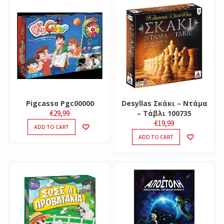
Pigcasso Pgc00000
Desyllas Σκάκι – Ντάμα
€
29,99
– Τάβλι 100735
€
19,99
ADD TO CART
ADD TO CART