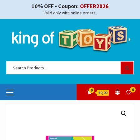
Skip
10% OFF - Coupon:
OFFER2026
to
Valid only with online orders.
content
Se
for
Primary
0
0
€0,00
Menu