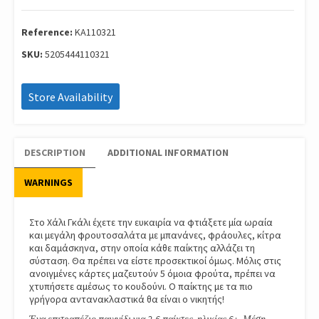
Κα110321
quantity
Reference:
ΚΑ110321
SKU:
5205444110321
Store Availability
DESCRIPTION
ADDITIONAL INFORMATION
WARNINGS
Στο Χάλι Γκάλι έχετε την ευκαιρία να φτιάξετε μία ωραία
και μεγάλη φρουτοσαλάτα με μπανάνες, φράουλες, κίτρα
και δαμάσκηνα, στην οποία κάθε παίκτης αλλάζει τη
σύσταση. Θα πρέπει να είστε προσεκτικοί όμως. Μόλις στις
ανοιγμένες κάρτες μαζευτούν 5 όμοια φρούτα, πρέπει να
χτυπήσετε αμέσως το κουδούνι. Ο παίκτης με τα πιο
γρήγορα αντανακλαστικά θα είναι ο νικητής!