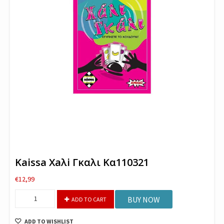
Kaissa Xaλi Γκαλι Κα110321
€
12,99
Kaissa
BUY NOW
ADD TO CART
Xaλi
Γκαλι
ADD TO WISHLIST