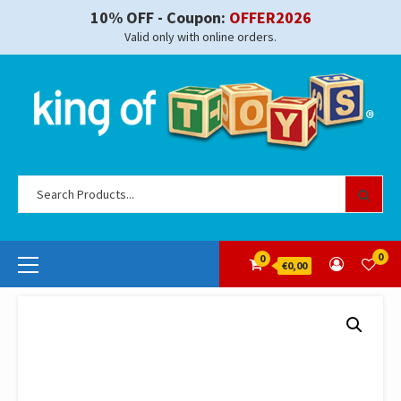
Skip
10% OFF - Coupon:
OFFER2026
to
Valid only with online orders.
content
Se
for
Primary
0
0
€0,00
Menu