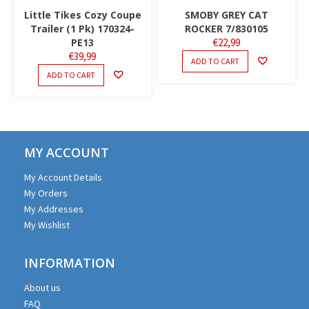
Little Tikes Cozy Coupe
SMOBY GREY CAT
Trailer (1 Pk) 170324-
ROCKER 7/830105
PE13
€
22,99
€
39,99
ADD TO CART
ADD TO CART
MY ACCOUNT
My Account Details
My Orders
My Addresses
My Wishlist
INFORMATION
About us
FAQ