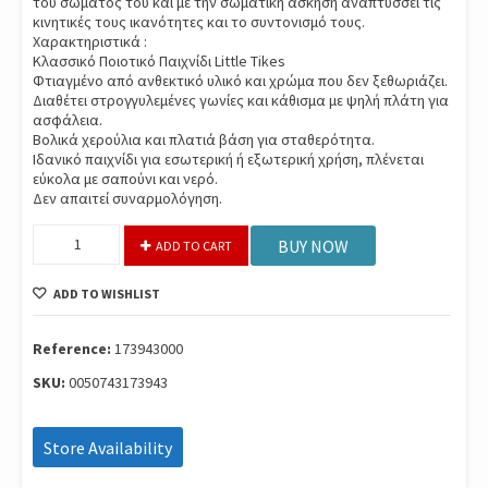
του σώματος του και με την σωματική άσκηση αναπτύσσει τις
κινητικές τους ικανότητες και το συντονισμό τους.
Χαρακτηριστικά :
Κλασσικό Ποιοτικό Παιχνίδι Little Tikes
Φτιαγμένο από ανθεκτικό υλικό και χρώμα που δεν ξεθωριάζει.
Διαθέτει στρογγυλεμένες γωνίες και κάθισμα με ψηλή πλάτη για
ασφάλεια.
Βολικά χερούλια και πλατιά βάση για σταθερότητα.
Ιδανικό παιχνίδι για εσωτερική ή εξωτερική χρήση, πλένεται
εύκολα με σαπούνι και νερό.
Δεν απαιτεί συναρμολόγηση.
Little
BUY NOW
ADD TO CART
Tikes
Κουνιστο
ADD TO WISHLIST
Αλογακι
Ροζ
173943E3
Reference:
173943000
quantity
SKU:
0050743173943
Store Availability