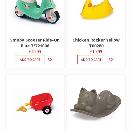
Smoby Scooter Ride-On
Chicken Rocker Yellow
Blue 7/721006
T00280
€
49,99
€
19,99
ADD TO CART
ADD TO CART