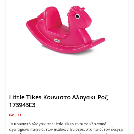
Little Tikes Κουνιστο Αλογακι Ροζ
173943E3
€
49,99
Το Κουνιστό Αλογάκι της Little Tikes είναι το κλασσικό
αγαπημένο παιχνίδι των παιδιών! Ενισχύει στο παιδί τον έλεγχο