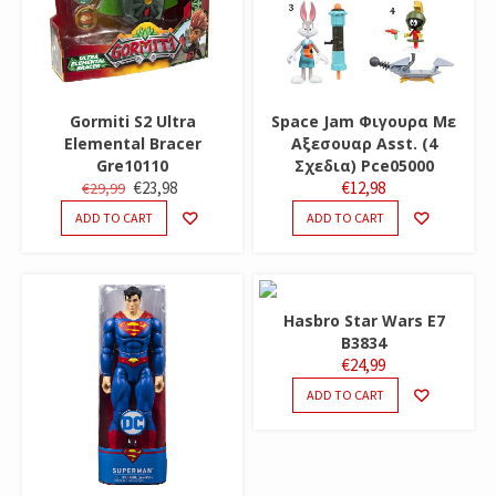
Gormiti S2 Ultra
Space Jam Φιγουρα Με
Elemental Bracer
Αξεσουαρ Asst. (4
Gre10110
Σχεδια) Pce05000
ORIGINAL
CURRENT
€
23,98
€
12,98
€
29,99
PRICE
PRICE
ADD TO CART
ADD TO CART
WAS:
IS:
€29,99.
€23,98.
Hasbro Star Wars Ε7
B3834
€
24,99
ADD TO CART