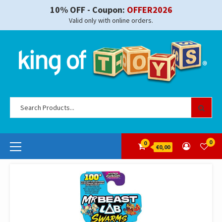
Skip
10% OFF - Coupon:
OFFER2026
to
Valid only with online orders.
content
Se
for
Primary
0
0
€0,00
Menu