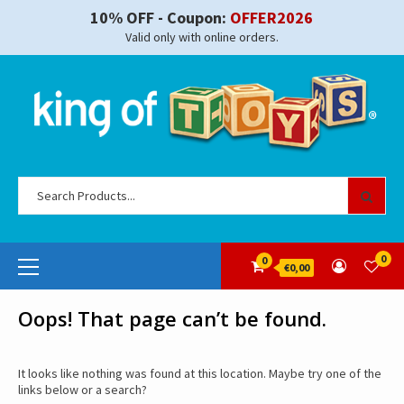
Skip
10% OFF - Coupon:
OFFER2026
to
Valid only with online orders.
content
Se
for
Primary
0
0
€0,00
Menu
Oops! That page can’t be found.
It looks like nothing was found at this location. Maybe try one of the
links below or a search?