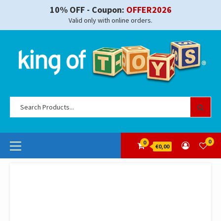
Skip
10% OFF - Coupon:
OFFER2026
to
Valid only with online orders.
content
Se
for
Primary
0
0
€0,00
Menu