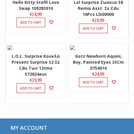
Hello Kitty Steffi Love
Lol Surprise Ζωακια S8
Swap 109283010
Remix Asst. Σε Cdu
€
14,99
16Pcs Llx00000
€
19,99
ADD TO CART
ADD TO CART
L.O.L. Surprise Κουκλα
Gotz Newborn Aquini,
Present Surprise S2 Σε
Boy, Painted Eyes 33Cm
Cdu Των 12tmx
0754010
572824euc
€
24,99
€
19,99
ADD TO CART
ADD TO CART
MY ACCOUNT