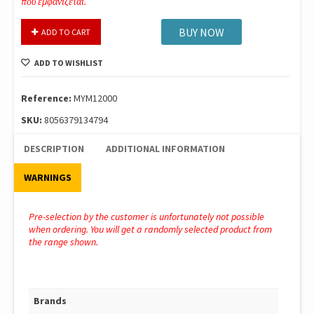
που εμφανίζεται.
Unique
BUY NOW
ADD TO CART
Eyes
Βασικη
ADD TO WISHLIST
Κουκλα
Σειρα
2
Reference:
MYM12000
(4
SKU:
8056379134794
Σχεδια)
Mym12000
DESCRIPTION
ADDITIONAL INFORMATION
quantity
WARNINGS
Pre-selection by the customer is unfortunately not possible
when ordering. You will get a randomly selected product from
the range shown.
Brands