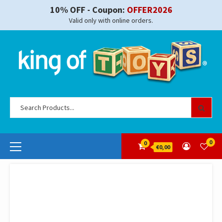
Skip
10% OFF - Coupon:
OFFER2026
to
Valid only with online orders.
content
Se
for
Primary
0
0
€0,00
Menu