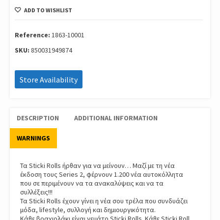
Αυτοκολλητα
ADD TO WISHLIST
Sticki
Rolls
Μονη
Reference:
1863-10001
Συσκευασια
SKU:
850031949874
W2
1863-
10001
Store Availability
quantity
DESCRIPTION
ADDITIONAL INFORMATION
WARNINGS
Τα Sticki Rolls ήρθαν για να μείνουν… Μαζί με τη νέα
έκδοση τους Series 2, φέρνουν 1.200 νέα αυτοκόλλητα
που σε περιμένουν να τα ανακαλύψεις και να τα
συλλέξεις!!!
Τα Sticki Rolls έχουν γίνει η νέα σου τρέλα που συνδυάζει
μόδα, lifestyle, συλλογή και δημιουργικότητα.
Κάθε βραχιολάκι είναι γεμάτο Sticki Rolls. Κάθε Sticki Roll