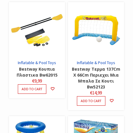
Inflatable & Pool Toys
Inflatable & Pool Toys
Bestway Κουπια
Bestway Τερμα 137Cm
Πλαστικα Bw62015
X 66Cm Περιεχει Μια
€
9,99
Μπαλα Σε Κουτι
Bw52123
ADD TO CART
€
14,99
ADD TO CART