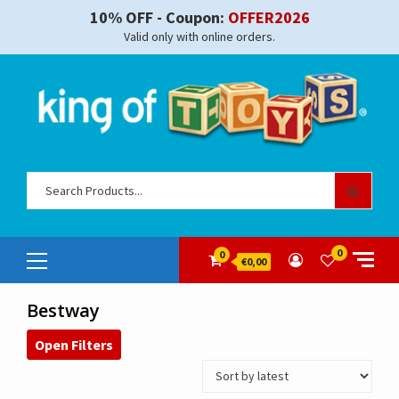
Skip
10% OFF - Coupon:
OFFER2026
to
Valid only with online orders.
content
Sear
for:
Primary
0
0
€0,00
Menu
Bestway
Open Filters