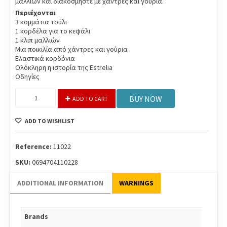
μαλλιών και διακοσμήστε με χάντρες και γούρια.
Περιέχονται
:
3 κομμάτια τούλι
1 κορδέλα για το κεφάλι
1 κλιπ μαλλιών
Μια ποικιλία από χάντρες και γούρια
Ελαστικά κορδόνια
Ολόκληρη η ιστορία της Estrelia
Οδηγίες
Twt
BUY NOW
ADD TO CART
Nebulous
Stars
ADD TO WISHLIST
Ruffled
Hair
Accessories
Reference:
11022
11022
SKU:
0694704110228
quantity
ADDITIONAL INFORMATION
WARNINGS
Brands