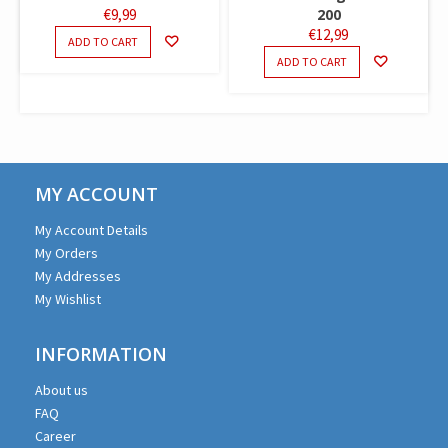
€
9,99
200
€
12,99
ADD TO CART
ADD TO CART
MY ACCOUNT
My Account Details
My Orders
My Addresses
My Wishlist
INFORMATION
About us
FAQ
Career