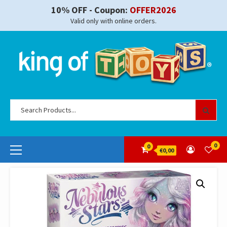
Skip
10% OFF - Coupon:
OFFER2026
to
Valid only with online orders.
content
Se
for
Primary
0
0
€0,00
Menu