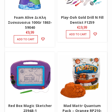
Foam Alive Διπλη
Play-Doh Gold Drill N Fill
Συσκευασια 100Gr 1863-
Dentist F1259
59040
€
19,99
€
9,99
ADD TO CART
ADD TO CART
Red Box Magic Sketcher
Mad Mattr Quantum
23948-1
Pack – Orange RP210-